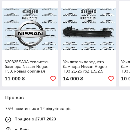
620325SA0A Усилитель
Усилитель переднего
Усил
бампера Nissan Rogue
бампера Nissan Rogue
бамп
T33, новый оригинал
T33 21-25 год 1.5/2.5
T33 
новый оригинал в
у ор
11 000
14 000
10 
₴
₴
наличии 620306RR0A
сос
Про нас
75% позитивних з 12 відгуків за рік
Працює з 27.07.2023
м. Київ