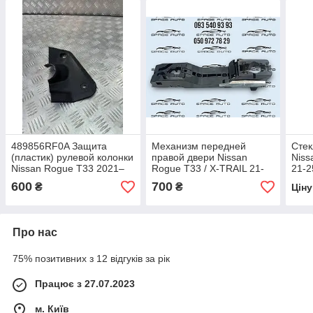
489856RF0A Защита
Механизм передней
Стек
(пластик) рулевой колонки
правой двери Nissan
Niss
Nissan Rogue T33 2021–
Rogue T33 / X-TRAIL 21-
21-2
2025 год, б/у оригинал
25 год б/у оригинал без
дефек
600
700
₴
₴
Цін
дефектов 806106RA0A
Про нас
75% позитивних з 12 відгуків за рік
Працює з 27.07.2023
м. Київ