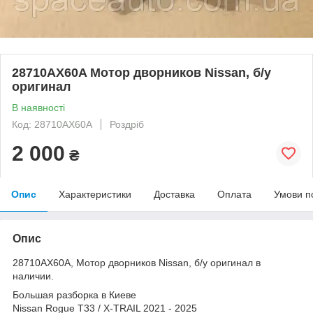
28710AX60A Mотор дворников Nissan, б/у
оригинал
В наявності
Код: 28710AX60A
Роздріб
2 000
₴
Опис
Характеристики
Доставка
Оплата
Умови п
Опис
28710AX60A, Mотор дворников Nissan, б/у оригинал в
наличии.
Большая разборка в Киеве
Nissan Rogue T33 / X-TRAIL 2021 - 2025