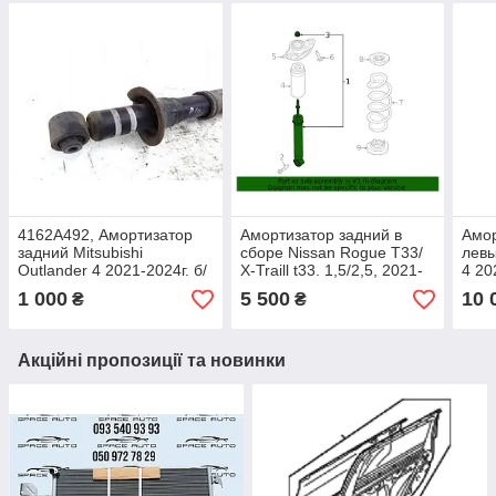
4162A492, Амортизатор
Амортизатор задний в
Амор
задний Mitsubishi
сборе Nissan Rogue T33/
левы
Outlander 4 2021-2024г. б/
X-Traill t33. 1,5/2,5, 2021-
4 20
у оригинал
2025 год, б/у оригинал
ориг
1 000
5 500
10 
₴
₴
E62106RR1B
543
Акційні пропозиції та новинки