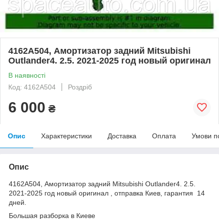
4162A504, Амортизатор задний Мitsubishi
Оutlander4. 2.5. 2021-2025 год новый оригинал
В наявності
Код: 4162A504
Роздріб
6 000
₴
Опис
Характеристики
Доставка
Оплата
Умови п
Опис
4162A504, Амортизатор задний Мitsubishi Оutlander4. 2.5.
2021-2025 год новый оригинал , отправка Киев, гарантия 14
дней.
Большая разборка в Киеве