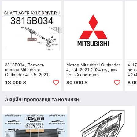
3815B034, Полуось
Мотор Мitsubishi Оutlander
4117
правая Мitsubishi
4, 2.4. 2021-2024 год, как
левы
Оutlander 4. 2.5. 2021-
новый оригинал
4 24
2025 год, б/у оригинал
,10105W150P
2021
18 000
80 000
8 0
₴
₴
ориг
Акційні пропозиції та новинки