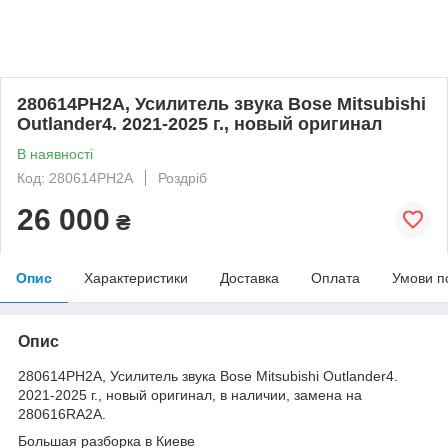
280614PH2A, Усилитель звука Bose Мitsubishi
Оutlander4. 2021-2025 г., новый оригинал
В наявності
Код: 280614PH2A
Роздріб
26 000
₴
Опис
Характеристики
Доставка
Оплата
Умови п
Опис
280614PH2A, Усилитель звука Bose Мitsubishi Оutlander4.
2021-2025 г., новый оригинал, в наличии, замена на
280616RA2A.
Большая разборка в Киеве