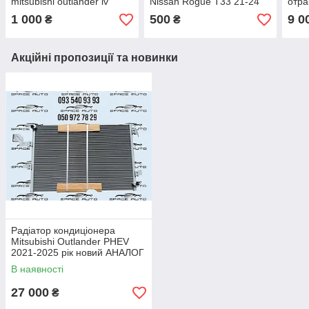
mitsubishi outlander iv
Nissan Rogue T33 21-24
отра
2021-2024 год новый
год новый оригинал в
Niss
1 000
500
9 0
₴
₴
оригинал в наличии
наличии 622236RA0A
ориг
Акційні пропозиції та новинки
Радіатор кондиціонера
Mitsubishi Outlander PHEV
2021-2025 рік новий АНАЛОГ
7812A466
В наявності
27 000
₴