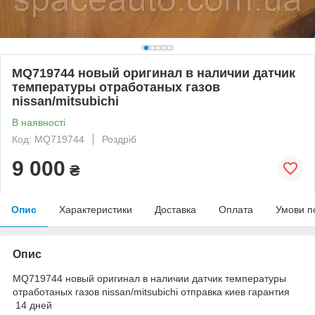
MQ719744 новый оригинал в наличии датчик
температуры отработаных газов
nissan/mitsubichi
В наявності
Код: MQ719744
Роздріб
9 000
₴
Опис
Характеристики
Доставка
Оплата
Умови п
Опис
MQ719744 новый оригинал в наличии датчик температуры
отработаных газов nissan/mitsubichi отправка киев гарантия
14 дней