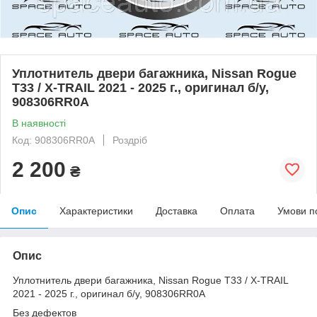
Уплотнитель двери багажника, Nissan Rogue
T33 / X-TRAIL 2021 - 2025 г., оригинал б/у,
908306RR0A
В наявності
Код: 908306RR0A
Роздріб
2 200
₴
Опис
Характеристики
Доставка
Оплата
Умови п
Опис
Уплотнитель двери багажника, Nissan Rogue T33 / X-TRAIL
2021 - 2025 г., оригинал б/у, 908306RR0A
Без дефектов