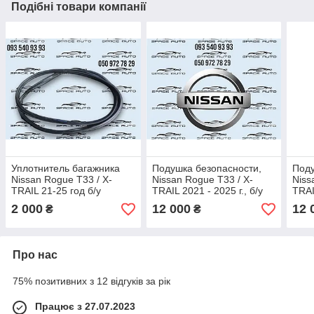
Подібні товари компанії
Уплотнитель багажника
Подушка безопасности,
Поду
Nissan Rogue T33 / X-
Nissan Rogue T33 / X-
Niss
TRAIL 21-25 год б/у
TRAIL 2021 - 2025 г., б/у
TRAI
оригинал без дефектов
оригинал, 985156RR8A
ори
2 000
12 000
12 
₴
₴
908306RA0A​​​​​​​
Про нас
75% позитивних з 12 відгуків за рік
Працює з 27.07.2023