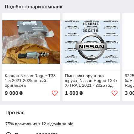
Подібні товари компанії
Клапан Nissan Rogue T33
Пыльник наружного
622
1.5 2021-2025 новый
шруса, Nissan Rogue T33 /
бамп
оригинал в
X-TRAIL 2021 - 2025 год,
Rogu
наличии 150316RC0A
новый аналог,
год,
9 000
1 600
3 0
₴
₴
C924A4BA1A
Про нас
75% позитивних з 12 відгуків за рік