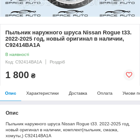
Пыльник наружного шруса Nissan Rogue t33.
2022-2025 год, новый оригинал в наличии,
C92414BA1A
В наявності
Код: C92414BA1A
Роздріб
1 800
₴
Опис
Характеристики
Доставка
Оплата
Умови п
Опис
Пыльник наружного шруса Nissan Rogue t33. 2022-2025 год,
новый оригинал в наличии, комплект(пыльник, смазка,
хомуты,) C92414BA1A