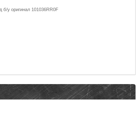
од б/у оригинал 101036RR0F
и