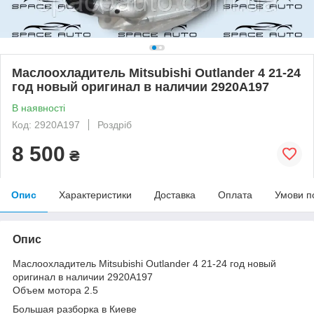
Маслоохладитель Mitsubishi Outlander 4 21-24
год новый оригинал в наличии 2920A197
В наявності
Код: 2920A197
Роздріб
8 500
₴
Опис
Характеристики
Доставка
Оплата
Умови п
Опис
Маслоохладитель Mitsubishi Outlander 4 21-24 год новый
оригинал в наличии 2920A197
Объем мотора 2.5
Большая разборка в Киеве