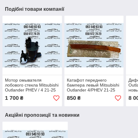
Подібні товари компанії
Мотор омывателя
Катафот переднего
Дифф
лобового стекла Mitsubishi
бампера левый Mitsubishi
Outl
Outlander PHEV / 4 21-25
Outlander 4/PHEV 21-25
новы
год новый оригинал в
год новый оригинал в
135
1 700
850
8 0
₴
₴
наличии 8260A591
наличии 8355A119
Акційні пропозиції та новинки