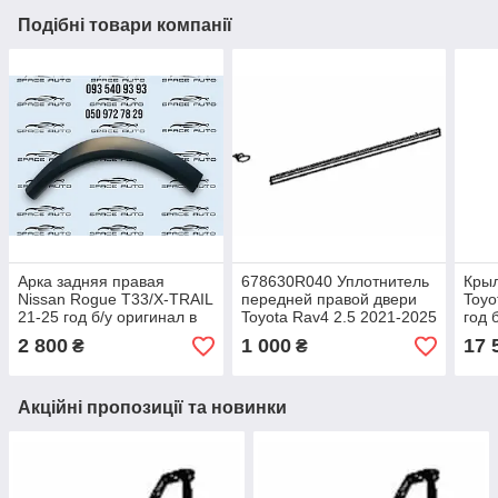
Подібні товари компанії
Арка задняя правая
678630R040 Уплотнитель
Крыл
Nissan Rogue T33/X-TRAIL
передней правой двери
Toyo
21-25 год б/у оригинал в
Toyota Rav4 2.5 2021-2025
год 
отличном
год, б/у оригинал
3Т3 
2 800
1 000
17 
₴
₴
состоянии 788726RA0A
сост
Акційні пропозиції та новинки