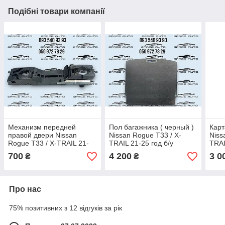
Подібні товари компанії
Механизм передней
Пол багажника ( черный )
Карт
правой двери Nissan
Nissan Rogue T33 / X-
Niss
Rogue T33 / X-TRAIL 21-
TRAIL 21-25 год б/у
TRAI
25 год б/у оригинал без
оригинал в отличном
ориг
700
4 200
3 0
₴
₴
дефектов 806106RA0A
состоянии 849B86RR1A
сос
Про нас
75% позитивних з 12 відгуків за рік