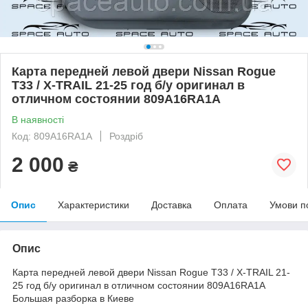
Карта передней левой двери Nissan Rogue
T33 / X-TRAIL 21-25 год б/у оригинал в
отличном состоянии 809A16RA1A
В наявності
Код: 809A16RA1A
Роздріб
2 000
₴
Опис
Характеристики
Доставка
Оплата
Умови п
Опис
Карта передней левой двери Nissan Rogue T33 / X-TRAIL 21-
25 год б/у оригинал в отличном состоянии 809A16RA1A
Большая разборка в Киеве