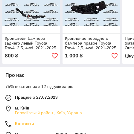
Кронштейн бампера
Крепление переднего
При
заднего левый Toyota
бампера правое Toyota
(кат
Rav4. 2,5, 4wd. 2021-2025
Rav4. 2,5, 4wd. 2021-2025
Outl
год . б/у оригинал
год . б/у
год, 
800
1 000
₴
₴
Цін
521560R070
оригинал 525350R090
ори
Про нас
75% позитивних з 12 відгуків за рік
Працює з 27.07.2023
м. Київ
Голосіївській район , Київ, Україна
Контакти