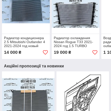
Радиатор кондиционера
Радиатор охлаждения
Возд
2.5 Mitsubishi Outlander 4
Nissan Rogue T33 2021-
ради
2021-2024 год новый
2024 год 1.5 TURBO
outl
оригинал в наличии
новый оригинал в
новы
14 000
19 000
1 1
₴
₴
наличии 214106RR0B
Акційні пропозиції та новинки