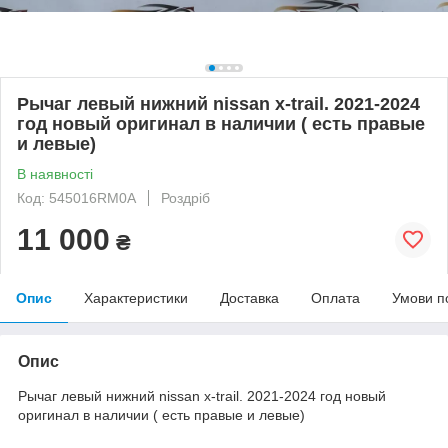
Рычаг левый нижний nissan x-trail. 2021-2024
год новый оригинал в наличии ( есть правые
и левые)
В наявності
Код: 545016RM0A
Роздріб
11 000
₴
Опис
Характеристики
Доставка
Оплата
Умови п
Опис
Рычаг левый нижний nissan x-trail. 2021-2024 год новый
оригинал в наличии ( есть правые и левые)