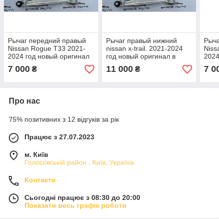
Рычаг передний правый
Рычаг правый нижний
Рыча
Nissan Rogue T33 2021-
nissan x-trail. 2021-2024
Niss
2024 год новый оригинал
год новый оригинал в
2024
в наличии
наличии ( есть правые и
в на
7 000
11 000
7 0
₴
₴
левые)
Про нас
75% позитивних з 12 відгуків за рік
Працює з 27.07.2023
м. Київ
Голосіївській район , Київ, Україна
Контакти
Сьогодні працює з 08:30 до 20:00
Показати весь графік роботи