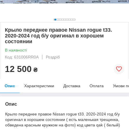
Крыло переднее правое Nissan rogue t33.
2020-2024 год б/у оригинал в хорошем
состоянии
В наявності
Код: 631006RR0A
Роздріб
12 500
₴
Опис
Характеристики
Доставка
Оплата
Умови п
Опис
Крыло переднее правое Nissan rogue t33. 2020-2024 год б/у
оригинал в хорошем состоянии ( есть маленькая трещинка,
обведена красным кружком на фото) код цвета qak ( белый)