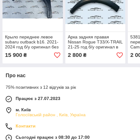
Крыло переднее левое
Арка задняя правая
538
subaru outback b16. 2021-
Nissan Rogue T33/X-TRAIL
пере
2024 год б/у оригинал без
21-25 год б/у оригинал в
Сamr
дефектов в идеальном
отличном
ремо
15 900
2 800
2 0
₴
₴
состоянии код цвета р8у (
состоянии 788726RA0A
графит ) в
Про нас
75% позитивних з 12 відгуків за рік
Працює з 27.07.2023
м. Київ
Голосіївській район , Київ, Україна
Контакти
Сьогодні працює з 08:30 до 17:00