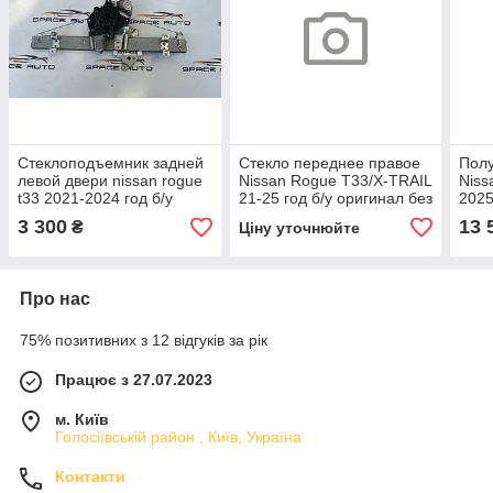
Стеклоподъемник задней
Стекло переднее правое
Полу
левой двери nissan rogue
Nissan Rogue T33/X-TRAIL
Niss
t33 2021-2024 год б/у
21-25 год б/у оригинал без
2025
оригинал в отличном
дефектов 803006RA1B​​​​​​​
ориг
3 300
13 
₴
Ціну уточнюйте
состоянии
Про нас
75% позитивних з 12 відгуків за рік
Працює з 27.07.2023
м. Київ
Голосіївській район , Київ, Україна
Контакти