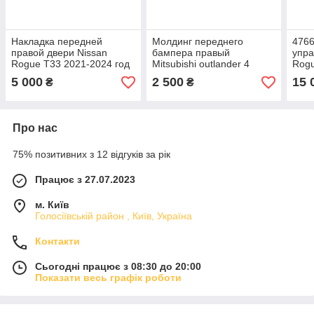
Накладка передней
Молдинг переднего
476
правой двери Nissan
бампера правый
упра
Rogue T33 2021-2024 год
Mitsubishi outlander 4
Rogu
б/у оригинал без
2021-2024 год б/у
2025
5 000
2 500
15 
₴
₴
дефектов в отличном
оригинал без дефектов в
состоянии в наличии
отличном состоянии в
наличии
Про нас
75% позитивних з 12 відгуків за рік
Працює з 27.07.2023
м. Київ
Голосіївській район , Київ, Україна
Контакти
Сьогодні працює з 08:30 до 20:00
Показати весь графік роботи