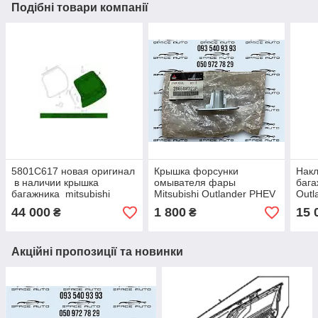
Подібні товари компанії
5801C617 новая оригинал
Крышка форсунки
Накл
в наличии крышка
омывателя фары
бага
багажника mitsubishi
Mitsubishi Outlander PHEV
Outl
outlander 4, 2,4/2,5, 2021-
/ 4 21-25 год новая
год 
44 000
1 800
15 
₴
₴
2024 год под электро
оригинал 28658W023P
(чер
открывание
Акційні пропозиції та новинки