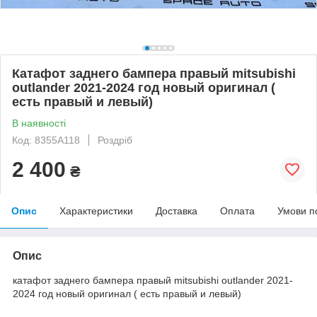
Катафот заднего бампера правый mitsubishi
outlander 2021-2024 год новый оригинал (
есть правый и левый)
В наявності
Код: 8355A118
Роздріб
2 400
₴
Опис
Характеристики
Доставка
Оплата
Умови п
Опис
катафот заднего бампера правый mitsubishi outlander 2021-
2024 год новый оригинал ( есть правый и левый)