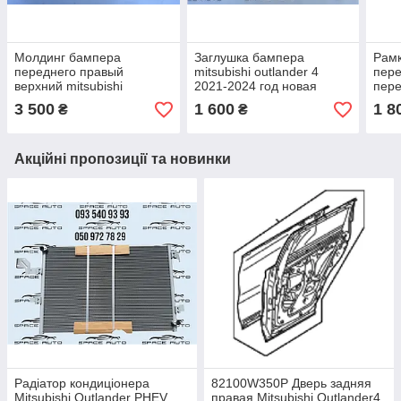
Молдинг бампера
Заглушка бампера
Рамк
переднего правый
mitsubishi outlander 4
пер
верхний mitsubishi
2021-2024 год новая
пере
outlander 4 2021-2024 год
оригинал в наличии
mits
3 500
1 600
1 8
₴
₴
б/у оригинал в отличном
2021
состоянии
ориг
Акційні пропозиції та новинки
Радіатор кондиціонера
82100W350P Дверь задняя
Mitsubishi Outlander PHEV
правая Мitsubishi Оutlander4