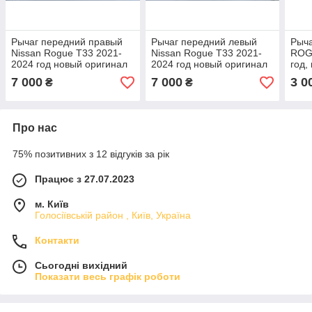
Рычаг передний правый
Рычаг передний левый
Рыча
Nissan Rogue T33 2021-
Nissan Rogue T33 2021-
ROG
2024 год новый оригинал
2024 год новый оригинал
год,
в наличии
в наличии
нал
7 000
7 000
3 0
₴
₴
Про нас
75% позитивних з 12 відгуків за рік
Працює з 27.07.2023
м. Київ
Голосіївській район , Київ, Україна
Контакти
Сьогодні вихідний
Показати весь графік роботи