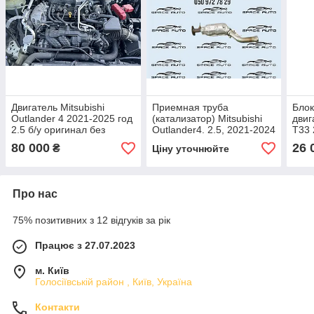
Двигатель Mitsubishi
Приемная труба
Блок
Outlander 4 2021-2025 год
(катализатор) Mitsubishi
двиг
2.5 б/у оригинал без
Outlander4. 2.5, 2021-2024
T33 
дефектов в отличном
год, б/у
ориг
80 000
26 
₴
Ціну уточнюйте
состоянии MQ719573 /
оригинал 1570D824
сост
MQ719574
Про нас
75% позитивних з 12 відгуків за рік
Працює з 27.07.2023
м. Київ
Голосіївській район , Київ, Україна
Контакти