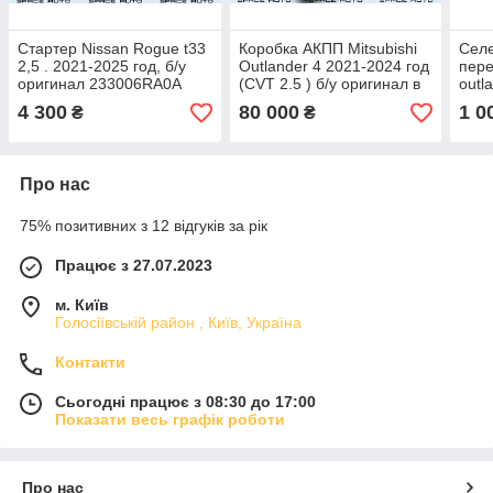
Стартер Nissan Rogue t33
Коробка АКПП Mitsubishi
Сел
2,5 . 2021-2025 год, б/у
Outlander 4 2021-2024 год
пере
оригинал 233006RA0A
(CVT 2.5 ) б/у оригинал в
outl
отличном состоянии в
2.5 
4 300
80 000
1 0
₴
₴
наличии 2700A576
(під
Про нас
75% позитивних з 12 відгуків за рік
Працює з 27.07.2023
м. Київ
Голосіївській район , Київ, Україна
Контакти
Сьогодні працює з 08:30 до 17:00
Показати весь графік роботи
Про нас